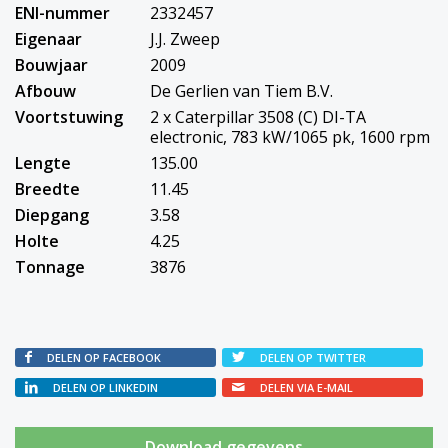
ENI-nummer
2332457
Eigenaar
J.J. Zweep
Bouwjaar
2009
Afbouw
De Gerlien van Tiem B.V.
Voortstuwing
2 x Caterpillar 3508 (C) DI-TA
electronic, 783 kW/1065 pk, 1600 rpm
Lengte
135.00
Breedte
11.45
Diepgang
3.58
Holte
4.25
Tonnage
3876
DELEN OP FACEBOOK
DELEN OP TWITTER
DELEN OP LINKEDIN
DELEN VIA E-MAIL