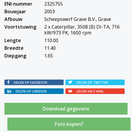
ENI-nummer
2325755
Bouwjaar
2003
Afbouw
Scheepswerf Grave B.V., Grave
Voortstuwing
2 x Caterpillar, 3508 (B) DI-TA, 716
kW/973 PK, 1600 rpm
Lengte
110.00
Breedte
11.40
Diepgang
1.65
DELEN OP FACEBOOK
DELEN OP TWITTER
DELEN OP LINKEDIN
DELEN VIA E-MAIL
Foto kopen?