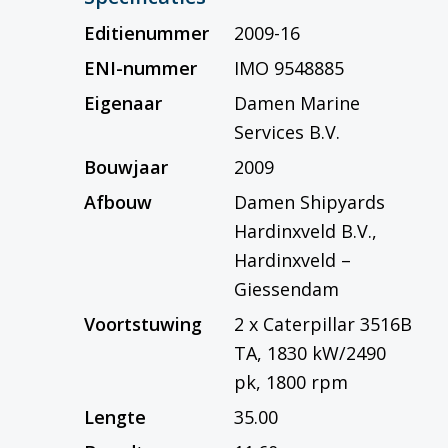
Editienummer
2009-16
ENI-nummer
IMO 9548885
Eigenaar
Damen Marine
Services B.V.
Bouwjaar
2009
Afbouw
Damen Shipyards
Hardinxveld B.V.,
Hardinxveld –
Giessendam
Voortstuwing
2 x Caterpillar 3516B
TA, 1830 kW/2490
pk, 1800 rpm
Lengte
35.00