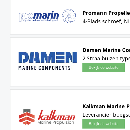
Promarin Propell
4-Blads schroef, N
Damen Marine C
2 Straalbuizen typ
Kalkman Marine P
Leverancier boegs