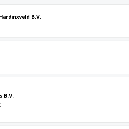
ardinxveld B.V.
s B.V.
g