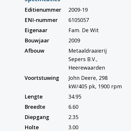
Editienummer
2009-19
ENI-nummer
6105057
Eigenaar
Fam. De Wit
Bouwjaar
2009
Afbouw
Metaaldraaierij
Sepers B.V.,
Heerewaarden
Voortstuwing
John Deere, 298
kW/405 pk, 1900 rpm
Lengte
34.95
Breedte
6.60
Diepgang
2.35
Holte
3.00