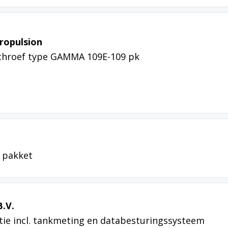
ropulsion
chroef type GAMMA 109E-109 pk
 pakket
B.V.
latie incl. tankmeting en databesturingssysteem