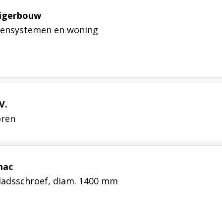
eigerbouw
ssensystemen en woning
V.
oren
mac
adsschroef, diam. 1400 mm