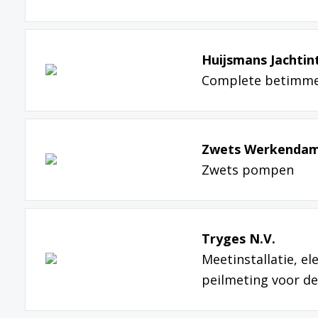
Huijsmans Jachtin
Complete betimme
Zwets Werkendam
Zwets pompen
Tryges N.V.
Meetinstallatie, e
peilmeting voor d