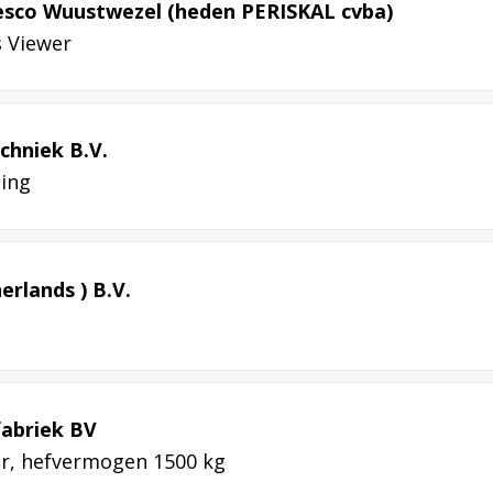
resco Wuustwezel (heden PERISKAL cvba)
s Viewer
chniek B.V.
ning
rlands ) B.V.
fabriek BV
r, hefvermogen 1500 kg