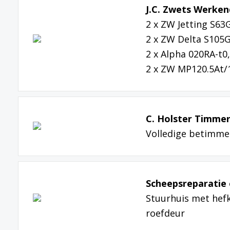
J.C. Zwets Werken
2 x ZW Jetting S6
2 x ZW Delta S105
2 x Alpha 020RA-t
2 x ZW MP120.5At/1
C. Holster Timmer
Volledige betimme
Scheepsreparatie 
Stuurhuis met hef
roefdeur