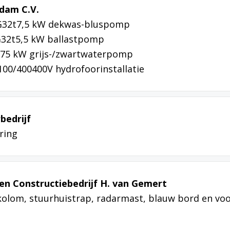
dam C.V.
3G32t7,5 kW dekwas-bluspomp
G32t5,5 kW ballastpomp
0,75 kW grijs-/zwartwaterpomp
00/400400V hydrofoorinstallatie
bedrijf
ring
en Constructiebedrijf H. van Gemert
kolom, stuurhuistrap, radarmast, blauw bord en vo