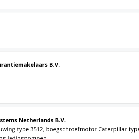
urantiemakelaars B.V.
stems Netherlands B.V.
tuwing type 3512, boegschroefmotor Caterpillar typ
ving ladingpompen