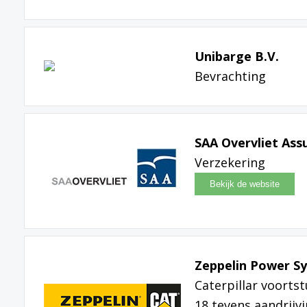
Unibarge B.V.
Bevrachting
SAA Overvliet Ass
Verzekering
Zeppelin Power Sy
Caterpillar voorts
18 tevens aandrij