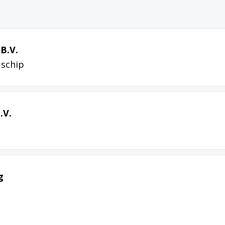
B.V.
 schip
.V.
g