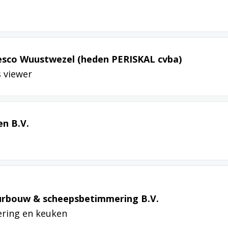
resco Wuustwezel (heden PERISKAL cvba)
s viewer
n B.V.
eurbouw & scheepsbetimmering B.V.
ring en keuken