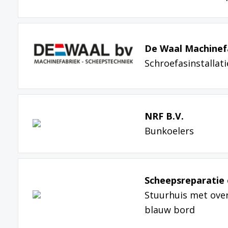
De Waal Machinefa
Schroefasinstallat
NRF B.V.
Bunkoelers
Scheepsreparatie 
Stuurhuis met ove
blauw bord