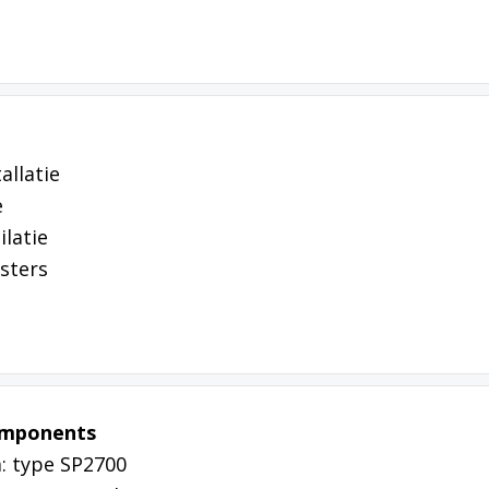
allatie
e
latie
osters
omponents
: type SP2700