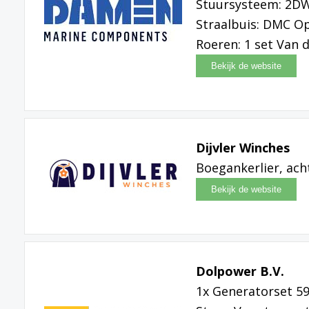
Stuursysteem: 2D
Straalbuis: DMC Op
Roeren: 1 set Van 
Dijvler Winches
Boegankerlier, ach
Dolpower B.V.
1x Generatorset 59