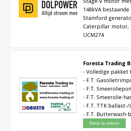
Stage-V motor met
148kVA bestaande u
Stamford generato
Caterpillar motor,
UCM274
Foresta Trading B
- Volledige pakket
- F.T. Gasolietrim
- F.T. Smeeroliep
- F.T. Smeerolie-ha
- F.T. TTK ballast-
- F.T. Butterwash