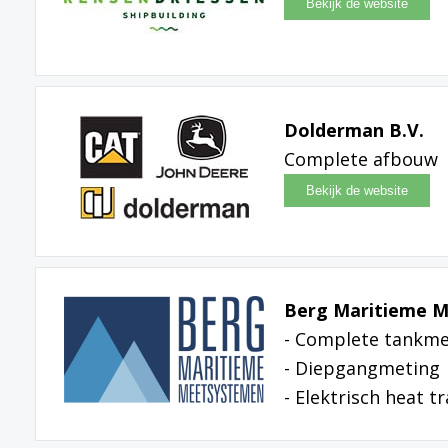
Dolderman B.V.
Complete afbouw
Berg Maritieme M
- Complete tankmet
- Diepgangmeting
- Elektrisch heat 