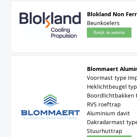
Blokland Non Ferr
Beunkoelers
Blommaert Alumin
Voormast type Imp
Heklichtbeugel type
Boordlichtbakken t
RVS roeftrap
Aluminium davit
Dakradarmast type
Stuurhuttrap