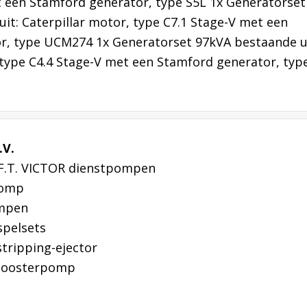
 een Stamford generator, type S5L 1x Generatorset
it: Caterpillar motor, type C7.1 Stage-V met een
r, type UCM274 1x Generatorset 97kVA bestaande ui
 type C4.4 Stage-V met een Stamford generator, typ
.V.
 F.T. VICTOR dienstpompen
pomp
ompen
spelsets
/stripping-ejector
-boosterpomp