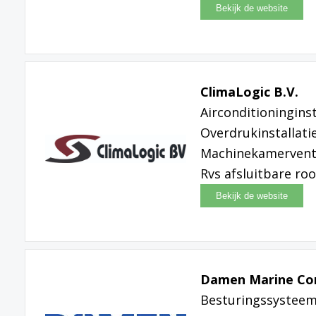
ClimaLogic B.V.
Airconditioninginst
Overdrukinstallati
Machinekamerventi
Rvs afsluitbare ro
Damen Marine C
Besturingssysteem