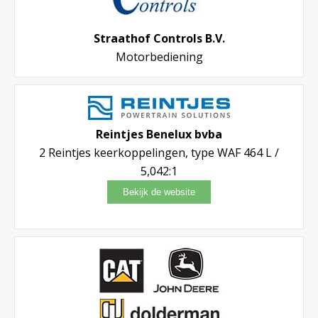
Straathof Controls B.V.
Motorbediening
Reintjes Benelux bvba
2 Reintjes keerkoppelingen, type WAF 464 L /
5,042:1