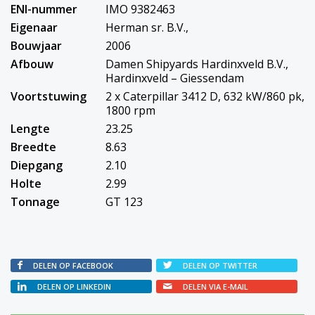
ENI-nummer
IMO 9382463
Eigenaar
Herman sr. B.V.,
Bouwjaar
2006
Afbouw
Damen Shipyards Hardinxveld B.V.,
Hardinxveld – Giessendam
Voortstuwing
2 x Caterpillar 3412 D, 632 kW/860 pk,
1800 rpm
Lengte
23.25
Breedte
8.63
Diepgang
2.10
Holte
2.99
Tonnage
GT 123
DELEN OP FACEBOOK
DELEN OP TWITTER
DELEN OP LINKEDIN
DELEN VIA E-MAIL