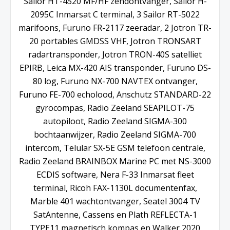
Sailor HT-4520 MF/HF zendontvanger, Sailor H-
2095C Inmarsat C terminal, 3 Sailor RT-5022
marifoons, Furuno FR-2117 zeeradar, 2 Jotron TR-
20 portables GMDSS VHF, Jotron TRONSART
radartransponder, Jotron TRON-40S satelliet
EPIRB, Leica MX-420 AIS transponder, Furuno DS-
80 log, Furuno NX-700 NAVTEX ontvanger,
Furuno FE-700 echolood, Anschutz STANDARD-22
gyrocompas, Radio Zeeland SEAPILOT-75
autopiloot, Radio Zeeland SIGMA-300
bochtaanwijzer, Radio Zeeland SIGMA-700
intercom, Telular SX-5E GSM telefoon centrale,
Radio Zeeland BRAINBOX Marine PC met NS-3000
ECDIS software, Nera F-33 Inmarsat fleet
terminal, Ricoh FAX-1130L documentenfax,
Marble 401 wachtontvanger, Seatel 3004 TV
SatAntenne, Cassens en Plath REFLECTA-1
TYPE11 magnetisch kompas en Walker 2020