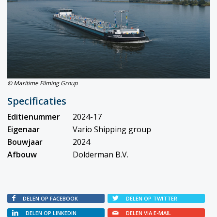
© Maritime Filming Group
Specificaties
Editienummer
2024-17
Eigenaar
Vario Shipping group
Bouwjaar
2024
Afbouw
Dolderman B.V.
DELEN OP FACEBOOK
DELEN OP TWITTER
DELEN OP LINKEDIN
DELEN VIA E-MAIL