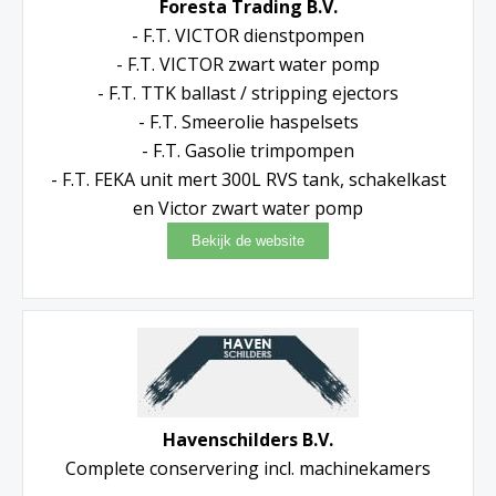
Foresta Trading B.V.
- F.T. VICTOR dienstpompen
- F.T. VICTOR zwart water pomp
- F.T. TTK ballast / stripping ejectors
- F.T. Smeerolie haspelsets
- F.T. Gasolie trimpompen
- F.T. FEKA unit mert 300L RVS tank, schakelkast
en Victor zwart water pomp
Havenschilders B.V.
Complete conservering incl. machinekamers