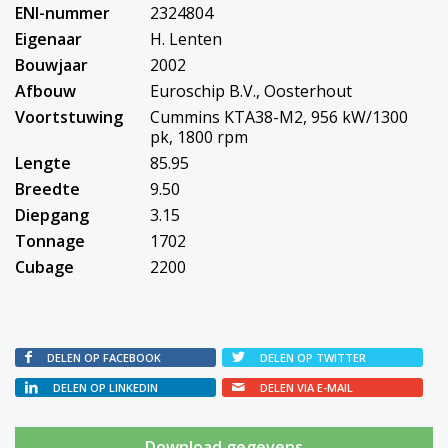
ENI-nummer
2324804
Eigenaar
H. Lenten
Bouwjaar
2002
Afbouw
Euroschip B.V., Oosterhout
Voortstuwing
Cummins KTA38-M2, 956 kW/1300
pk, 1800 rpm
Lengte
85.95
Breedte
9.50
Diepgang
3.15
Tonnage
1702
Cubage
2200
DELEN OP FACEBOOK
DELEN OP TWITTER
DELEN OP LINKEDIN
DELEN VIA E-MAIL