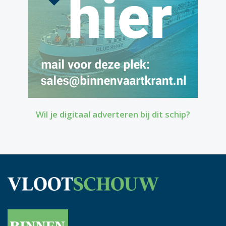
Wil je digitaal adverteren bij dit schip?