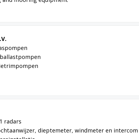
.V.
kwaspompen
-/ballastpompen
olietrimpompen
1 radars
ochtaanwijzer, dieptemeter, windmeter en intercom