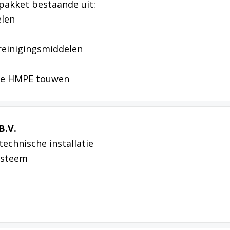
pakket bestaande uit:
elen
reinigingsmiddelen
pe HMPE touwen
B.V.
technische installatie
ysteem