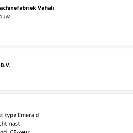
chinefabriek Vahali
bouw
B.V.
st type Emerald
ichtmast
ncl. CE-keur