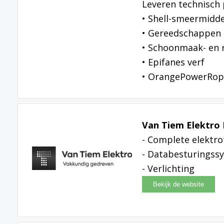
Leveren technisch 
• Shell-smeermidd
• Gereedschappen
• Schoonmaak- en 
• Epifanes verf
• OrangePowerRo
Van Tiem Elektro 
- Complete elektro
- Databesturingss
- Verlichting