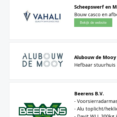
Scheepswerf en Ma
Bouw casco en af
Alubouw de Mooy 
Hefbaar stuurhuis
Beerens B.V.
- Voorsierradarma
- Alu toplicht/hekl
- Davit WLL 300kg i