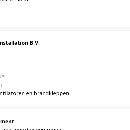
nstallation B.V.
m
ie
n
ntilatoren en brandkleppen
pment
ing and mooring equipment