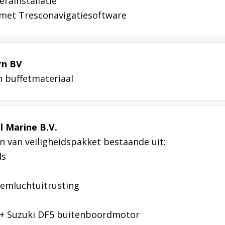
erainstallatie
 met Tresconavigatiesoftware
rn BV
n buffetmateriaal
 Marine B.V.
n van veiligheidspakket bestaande uit:
ls
demluchtuitrusting
 + Suzuki DF5 buitenboordmotor