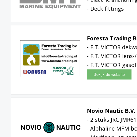
- Deck fittings
Foresta Trading B
- F.T. VICTOR de
- F.T. VICTOR lens
- F.T. VICTOR gas
Novio Nautic B.V.
- 2 stuks JRC JMR61
- Alphaline MFM b