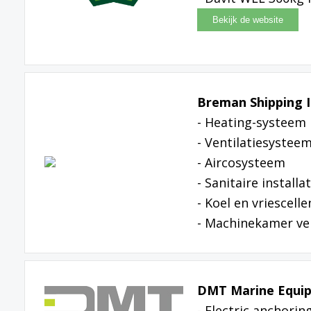
Breman Shipping I
- Heating-systeem
- Ventilatiesystee
- Aircosysteem
- Sanitaire installat
- Koel en vriescelle
- Machinekamer ve
DMT Marine Equi
- Electric anchor