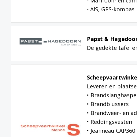
- Marifoon- en cam
- AIS, GPS-kompas
Papst & Hagedoo
De gedekte tafel e
Scheepvaartwinkel
Leveren en plaatse
• Brandslanghaspe
• Brandblussers
• Brandweer- en a
• Reddingsvesten
• Jeanneau CAP360