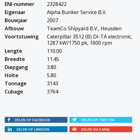
ENI-nummer
2328422
Eigenaar
Alpha Bunker Service B.V.
Bouwjaar
2007
Afbouw
TeamCo Shipyard B.V., Heusden
Voortstuwing
Caterpillar 3512 (B) DI-TA electronic,
1287 kW/1750 pk, 1600 rpm
Lengte
110.00
Breedte
11.45
Diepgang
3.80
Holte
5.80
Tonnage
3143
Cubage
3764
DELEN OP FACEBOOK
DELEN OP TWITTER
DELEN OP LINKEDIN
DELEN VIA E-MAIL