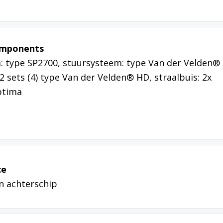
omponents
: type SP2700, stuursysteem: type Van der Velden®
2 sets (4) type Van der Velden® HD, straalbuis: 2x
ptima
ce
n achterschip