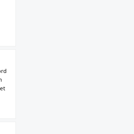
ord
n
et