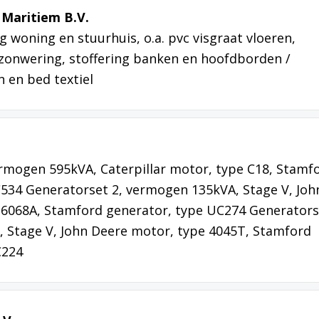
 Maritiem B.V.
g woning en stuurhuis, o.a. pvc visgraat vloeren,
zonwering, stoffering banken en hoofdborden /
 en bed textiel
rmogen 595kVA, Caterpillar motor, type C18, Stamf
534 Generatorset 2, vermogen 135kVA, Stage V, Joh
 6068A, Stamford generator, type UC274 Generators
 Stage V, John Deere motor, type 4045T, Stamford
C224