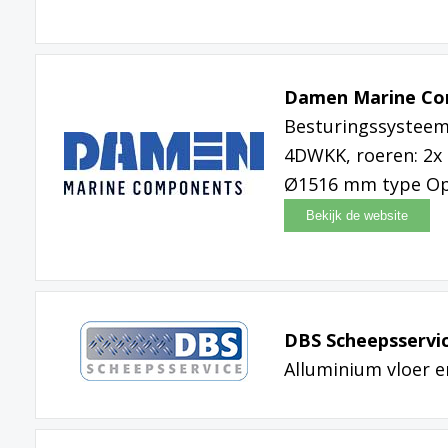
Damen Marine C
Besturingssysteem
4DWKK, roeren: 2x 
Ø1516 mm type O
DBS Scheepsservi
Alluminium vloer e