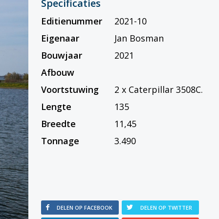
Specificaties
Editienummer
2021-10
Eigenaar
Jan Bosman
Bouwjaar
2021
Afbouw
Voortstuwing
2 x Caterpillar 3508C.
Lengte
135
Breedte
11,45
Tonnage
3.490
DELEN OP FACEBOOK
DELEN OP TWITTER