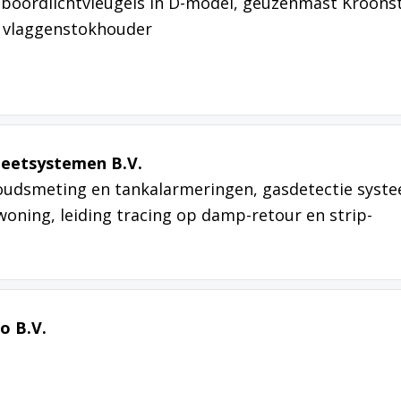
 boordlichtvleugels in D-model, geuzenmast Kroons
e vlaggenstokhouder
eetsystemen B.V.
houdsmeting en tankalarmeringen, gasdetectie syst
woning, leiding tracing op damp-retour en strip-
o B.V.