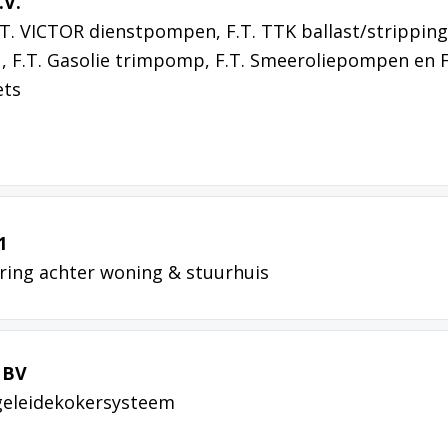
.V.
.T. VICTOR dienstpompen, F.T. TTK ballast/stripping
u, F.T. Gasolie trimpomp, F.T. Smeeroliepompen en F
ets
1
ring achter woning & stuurhuis
 BV
fgeleidekokersysteem