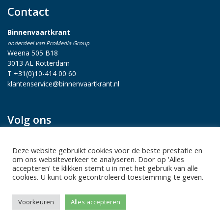
Contact
Binnenvaartkrant
onderdeel van ProMedia Group
Weena 505 B18
3013 AL Rotterdam
T +31(0)10-414 00 60
klantenservice@binnenvaartkrant.nl
Volg ons
Deze website gebruikt cookies voor de beste prestatie en
om ons websiteverkeer te analyseren. Door op 'Alles
accepteren' te klikken stemt u in met het gebruik van alle
cookies. U kunt ook gecontroleerd toestemming te geven.
Privacy statement
|
Sitemap
|
Disclaimer
| Copyright 2026 Alle
Voorkeuren
Alles accepteren
rechten voorbehouden