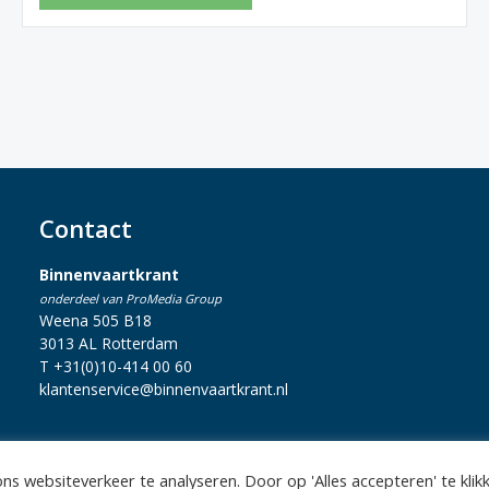
Contact
Binnenvaartkrant
onderdeel van ProMedia Group
Weena 505 B18
3013 AL Rotterdam
T +31(0)10-414 00 60
klantenservice@binnenvaartkrant.nl
s websiteverkeer te analyseren. Door op 'Alles accepteren' te klik
statement
|
Sitemap
|
Disclaimer
| Copyright 2026 Alle rechten voo