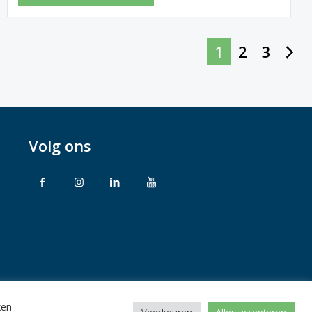
1
2
3
Volg ons
ken
rbehouden