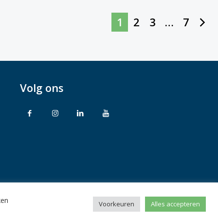
1
2
3
…
7
Volg ons
ken
rbehouden
Voorkeuren
Alles accepteren