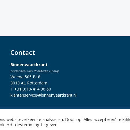
Contact
Binnenvaartkrant
onderdeel van ProMedia Group
Weena 505 B18
3013 AL Rotterdam
T +31(0)10-414 00 60
klantenservice@binnenvaartkrant.nl
s websiteverkeer te analyseren. Door op 'Alles accepteren' te klik
statement
|
Sitemap
|
Disclaimer
| Copyright 2026 Alle rechten voo
troleerd toestemming te geven.