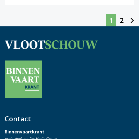
1
2
Contact
Binnenvaartkrant
onderdeel van ProMedia Group