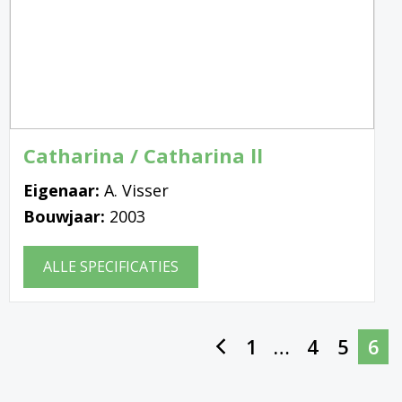
Catharina / Catharina ll
Eigenaar:
A. Visser
Bouwjaar:
2003
ALLE SPECIFICATIES
1
…
4
5
6