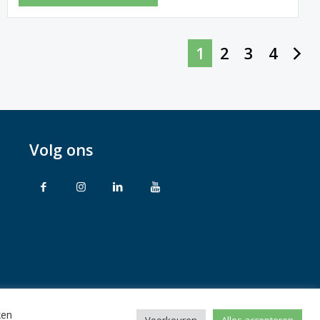
1
2
3
4
Volg ons
ken
rbehouden