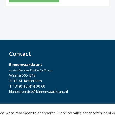
Contact
Binnenvaartkrant
onderdeel van ProMedia Group
Weena 505 B18
3013 AL Rotterdam
T +31(0)10-414 00 60
klantenservice@binnenvaartkrant.nl
s websiteverkeer te analyseren. Door op 'Alles accepteren' te klik
statement
|
Sitemap
|
Disclaimer
| Copyright 2026 Alle rechten voo