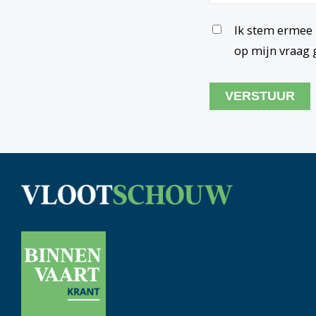
Untitled
Ik stem ermee 
op mijn vraag 
CAPTCHA